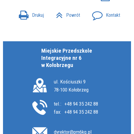
Drukuj
Powrót
Kontakt
Miejskie Przedszkole
Integracyjne nr 6
w Kołobrzegu
ul. Kościuszki 9
78-100 Kołobrzeg
tel.:
+48 94 35 242 88
fax:
+48 94 35 242 88
dyrektor@pm6kg.pl